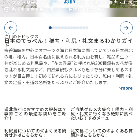
フジドリームエアラインズ（FDA）に乗って稚内・利尻
島・礼文島を旅しよう！ ▶詳しくはこちら！
Previous
Next
注目のトピックス
日本のてっぺん！稚内・利尻・礼文まるわかりガイ
ド
宗谷海峡を中心にオホーツク海と日本海に面していている日本最北
の地、稚内。日本百名山に数えられる利尻山を有し、絶品の生ウニ
丼が楽しめる利尻島や、"花の浮島"と呼ばれ約300種類もの花が咲
き乱れる礼文島など、自然景観もグルメも思う存分に楽しめるスポ
ットが目白押し！初めて訪れる方にもぴったりの、稚内・利尻・礼
文の定番・王道の名所をたっぷりとご紹介いたします。
道北旅行におすすめの服装は？
ご当地グルメ大集合！稚内・利
季節ごとの最適な装いをご紹
尻・礼文に行くなら絶対に食べ
介！
たいおすすめメニュー
利尻島についての≪よくある問
礼文島についての≪よくある質
合せ≫はこちらから！
問≫はこちらから！