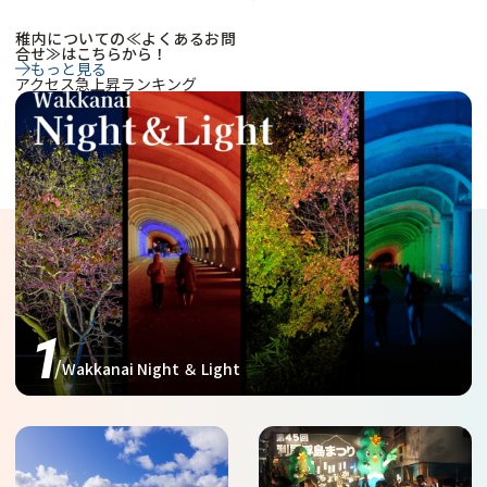
稚内についての≪よくあるお問
合せ≫はこちらから！
もっと見る
アクセス急上昇ランキング
https://www.north-hokkaido.com/event/detail_1403.html
Wakkanai Night ＆ Light
https://www.north-
https://www.north-
hokkaido.com/spot/detail_1
hokkaido.com/event/detail_1
018.html
336.html