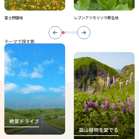
富士野園地
レブンアツモリソウ群生地
Previous
Next
テーマで探す旅
https://www.north-
hokkaido.com/theme/zekkei
/
https://www.north-
hokkaido.com/theme/alpine
/
絶景ドライブ
高山植物を愛でる