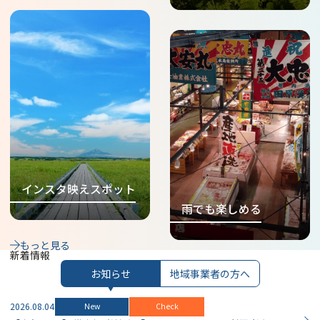
https://www.north-
hokkaido.com/theme/photo
genic/
https://www.north-
hokkaido.com/theme/rain/
インスタ映えスポット
雨でも楽しめる
もっと見る
新着情報
お知らせ
地域事業者の方へ
2026.08.04
New
Check