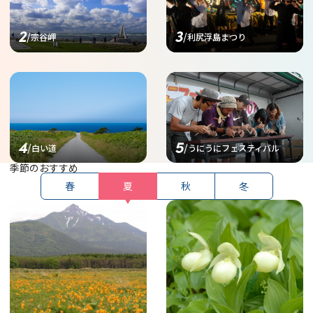
宗谷岬
利尻浮島まつり
https://www.north-
https://www.north-
hokkaido.com/spot/detail_1
hokkaido.com/event/detail_1
021.html
150.html
白い道
うにうにフェスティバル
季節のおすすめ
春
夏
秋
冬