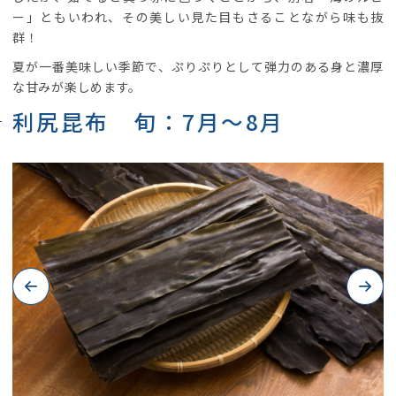
ー」ともいわれ、その美しい見た目もさることながら味も抜
群！
夏が一番美味しい季節で、ぷりぷりとして弾力のある身と濃厚
な甘みが楽しめます。
利尻昆布 旬：7月～8月
Previous
Next