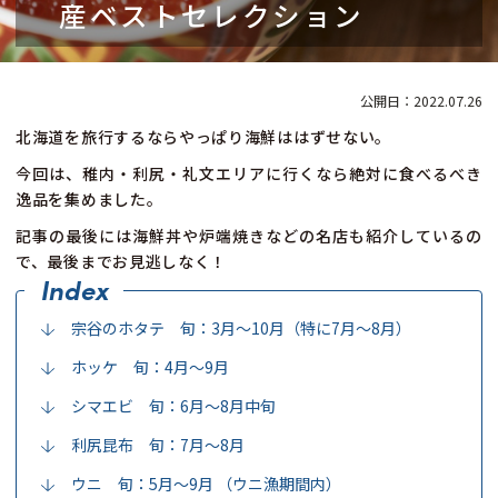
産ベストセレクション
2022.07.26
北海道を旅行するならやっぱり海鮮ははずせない。
今回は、稚内・利尻・礼文エリアに行くなら絶対に食べるべき
逸品を集めました。
記事の最後には海鮮丼や炉端焼きなどの名店も紹介しているの
で、最後までお見逃しなく！
宗谷のホタテ 旬：3月～10月（特に7月～8月）
ホッケ 旬：4月～9月
シマエビ 旬：6月～8月中旬
利尻昆布 旬：7月～8月
ウニ 旬：5月～9月 （ウニ漁期間内）