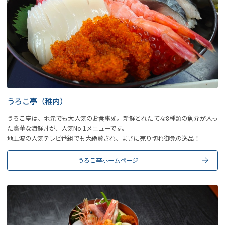
うろこ亭（稚内）
うろこ亭は、地元でも大人気のお食事処。新鮮とれたてな8種類の魚介が入っ
た豪華な海鮮丼が、人気No.1メニューです。
地上波の人気テレビ番組でも大絶賛され、まさに売り切れ御免の逸品！
うろこ亭ホームページ