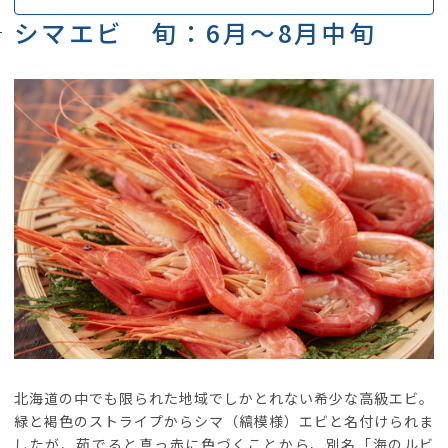
シマエビ 旬：6月～8月中旬
北海道の中でも限られた地域でしかとれない希少な高級エビ。
緑と褐色のストライプからシマ（縞模様）エビと名付けられま
したが、茹でると真っ赤に色づくことから、別名「海のルビ