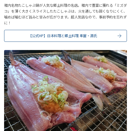
稚内名物たこしゃぶ鍋が人気な郷土料理の名店。稚内で豊富に獲れる「ミズダ
コ」を薄く大きくスライスしたたこしゃぶは、火を通しても固くなりにくく、
噛めば噛むほど旨みと甘みが広がります。超人気店なので、事前予約を忘れず
に！
【公式HP】日本料理と郷土料理 車屋・源氏