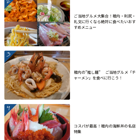
ご当地グルメ大集合！稚内・利尻・
礼文に行くなら絶対に食べたいおす
すめメニュー
more
稚内の”推し麺” ご当地グルメ「チ
ャーメン」を食べに行こう！
more
コスパが最高！稚内の海鮮丼の名店
特集