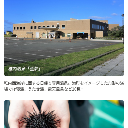
稚内温泉「童夢」
稚内西海岸に面する日帰り専用温泉。港町をイメージした舟形の浴
場では寝湯、うたせ湯、露天風呂など10種…