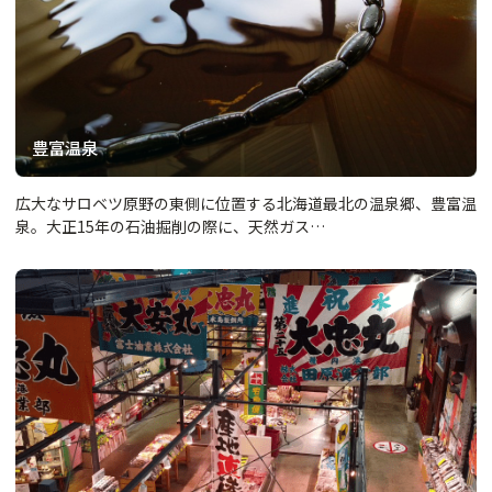
豊富温泉
広大なサロベツ原野の東側に位置する北海道最北の温泉郷、豊富温
泉。大正15年の石油掘削の際に、天然ガス…