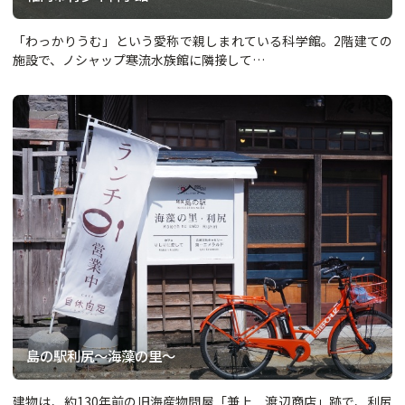
「わっかりうむ」という愛称で親しまれている科学館。2階建ての
施設で、ノシャップ寒流水族館に隣接して…
島の駅利尻～海藻の里～
建物は、約130年前の旧海産物問屋「兼上 渡辺商店」跡で、利尻