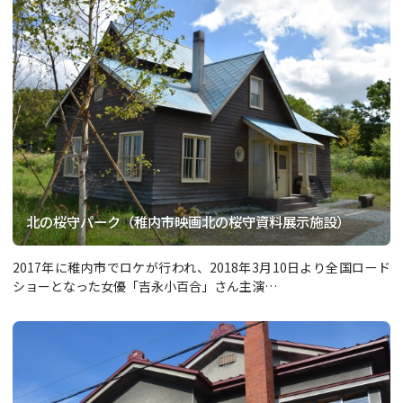
北の桜守パーク（稚内市映画北の桜守資料展示施設）
2017年に稚内市でロケが行われ、2018年3月10日より全国ロード
ショーとなった女優「吉永小百合」さん主演…