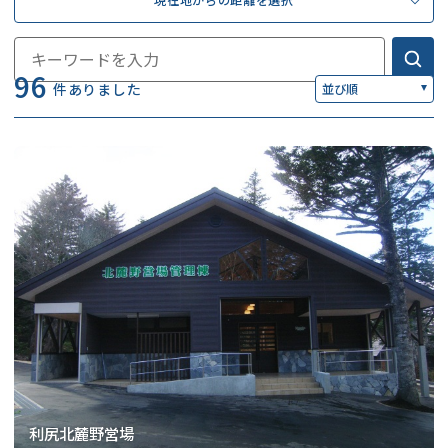
現在地からの距離を選択
96
件ありました
並び順
利尻北麓野営場