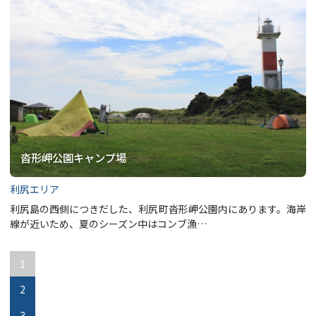
沓形岬公園キャンプ場
利尻エリア
利尻島の西側につきだした、利尻町沓形岬公園内にあります。海岸
線が近いため、夏のシーズン中はコンブ漁…
1
2
3