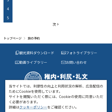
4
5
次
トップページ
旅の予約
観光資料ダウンロード
フォトライブラリー
動画ライブラリー
お問い合わせ
当サイトでは、利便性の向上と利用状況の解析、広告配信の
〒097-0022 稚内市中央3丁目6－1 キタカラ1階
ためにCookieを使用しています。
TEL:
0162-73-0014
FAX:0162-24-0016
サイトを閲覧いただく際には、Cookieの使用に同意いただ
く必要があります。
きた・北海道DMO について
当サイトについて
関連リンク
詳細は
クッキーポリシー
をご確認ください。