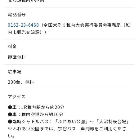
電話番号
0162-23-6468
（全国犬ぞり稚内大会実行委員会事務局（稚
内市観光交流課））
料金
観戦無料
駐車場
200台、無料
アクセス
●車：JR稚内駅から約20分
●車：稚内空港から約10分
●臨時シャトルバス：「ふれあい公園」～「大沼特設会場」
※ふれあい公園までは、宗谷バス 声問線をご利用くださ
い。