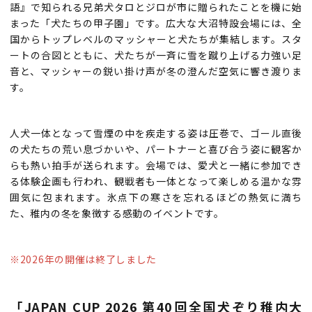
語』で知られる兄弟犬タロとジロが市に贈られたことを機に始
まった「犬たちの甲子園」です。広大な大沼特設会場には、全
国からトップレベルのマッシャーと犬たちが集結します。スタ
ートの合図とともに、犬たちが一斉に雪を蹴り上げる力強い足
音と、マッシャーの鋭い掛け声が冬の澄んだ空気に響き渡りま
す。
人犬一体となって雪煙の中を疾走する姿は圧巻で、ゴール直後
の犬たちの荒い息づかいや、パートナーと喜び合う姿に観客か
らも熱い拍手が送られます。会場では、愛犬と一緒に参加でき
る体験企画も行われ、観戦者も一体となって楽しめる温かな雰
囲気に包まれます。氷点下の寒さを忘れるほどの熱気に満ち
た、稚内の冬を象徴する感動のイベントです。
※2026年の開催は終了しました
「JAPAN CUP 2026 第40回全国犬ぞり稚内大