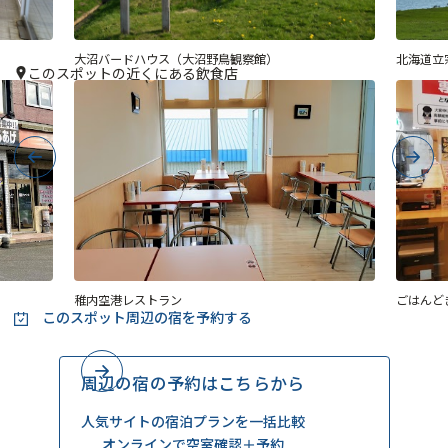
大沼バードハウス（大沼野鳥観察館）
北海道立
このスポットの近くにある飲食店
Previous
Next
稚内空港レストラン
ごはんど
このスポット周辺の
宿を予約する
周辺の宿の予約はこちらから
人気サイトの宿泊プランを一括比較
オンラインで空室確認＋予約