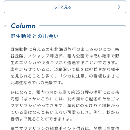
もっと見る
野生動物との出会い
野生動物に会えるのも北海道旅行の楽しみのひとつ。宗
谷丘陵、ノシャップ岬近郊、稚内公園では高い確率で野
生のエゾシカやキタキツネと遭遇することができます。
車を走らせていると、道路沿いで草をはむ穏やかな様子
を見られることも多く、「シカに注意」の看板もまさに
北海道ならではの光景です。
冬になると、稚内市内から車で約25分程の場所にある抜
海港（ばっかいこう）には、北の海から越冬のためゴマ
フアザラシがやってきます。海辺にのんびりと寝転がっ
ている姿はなんともいえない可愛らしさ。例年、秋から
春頃まで見ることができますよ。
※ゴマフアザラシの観察ポイント付近は、冬季は除雪作