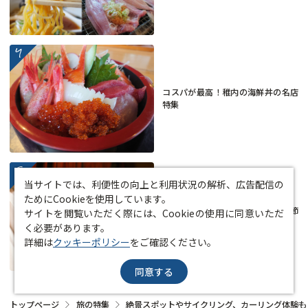
more
コスパが最高！稚内の海鮮丼の名店
特集
more
当サイトでは、利便性の向上と利用状況の解析、広告配信の
ためにCookieを使用しています。
道北旅行におすすめの服装は？季節
サイトを閲覧いただく際には、Cookieの使用に同意いただ
ごとの最適な装いをご紹介！
く必要があります。
詳細は
クッキーポリシー
をご確認ください。
同意する
トップページ
旅の特集
絶景スポットやサイクリング、カーリング体験も