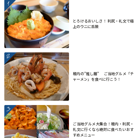
more
とろけるおいしさ！ 利尻・礼文で極
上のウニに舌鼓
more
稚内の”推し麺” ご当地グルメ「チ
ャーメン」を食べに行こう！
more
ご当地グルメ大集合！稚内・利尻・
礼文に行くなら絶対に食べたいおす
すめメニュー