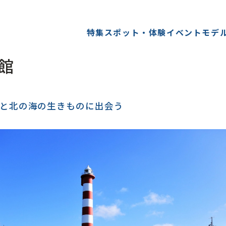
特集
スポット・体験
イベント
モデ
館
と北の海の生きものに出会う