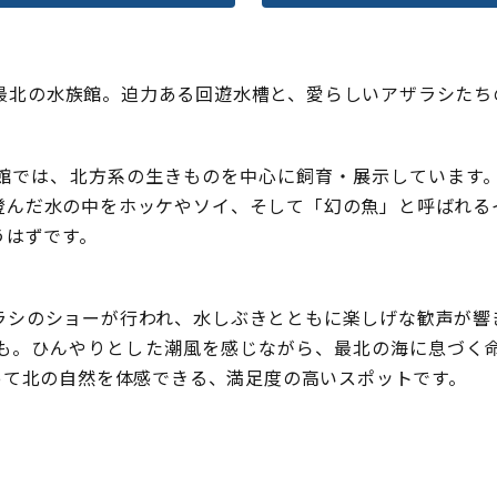
日本最北の水族館。迫力ある回遊水槽と、愛らしいアザラシた
館では、北方系の生きものを中心に飼育・展示しています。
澄んだ水の中をホッケやソイ、そして「幻の魚」と呼ばれる
うはずです。
ラシのショーが行われ、水しぶきとともに楽しげな歓声が響
も。ひんやりとした潮風を感じながら、最北の海に息づく
って北の自然を体感できる、満足度の高いスポットです。