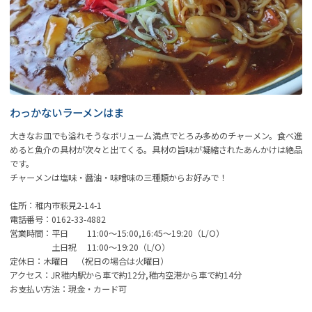
わっかないラーメンはま
大きなお皿でも溢れそうなボリューム満点でとろみ多めのチャーメン。食べ進
めると魚介の具材が次々と出てくる。具材の旨味が凝縮されたあんかけは絶品
です。
チャーメンは塩味・醤油・味噌味の三種類からお好みで！
住所：稚内市萩見2-14-1
電話番号：0162-33-4882
営業時間：平日 11:00～15:00,16:45～19:20（L/O）
土日祝 11:00～19:20（L/O）
定休日：木曜日 （祝日の場合は火曜日）
アクセス：JR稚内駅から車で約12分,稚内空港から車で約14分
お支払い方法：現金・カード可