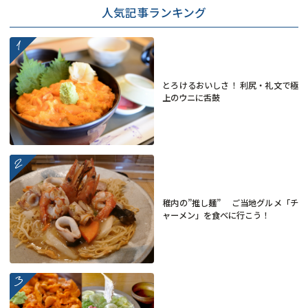
人気記事ランキング
more
とろけるおいしさ！ 利尻・礼文で極
上のウニに舌鼓
more
稚内の”推し麺” ご当地グルメ「チ
ャーメン」を食べに行こう！
more