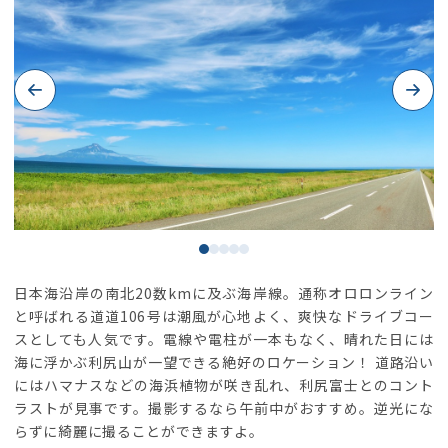
Previous
Next
日本海沿岸の南北20数kmに及ぶ海岸線。通称オロロンライン
と呼ばれる道道106号は潮風が心地よく、爽快なドライブコー
スとしても人気です。電線や電柱が一本もなく、晴れた日には
海に浮かぶ利尻山が一望できる絶好のロケーション！ 道路沿い
にはハマナスなどの海浜植物が咲き乱れ、利尻富士とのコント
ラストが見事です。撮影するなら午前中がおすすめ。逆光にな
らずに綺麗に撮ることができますよ。