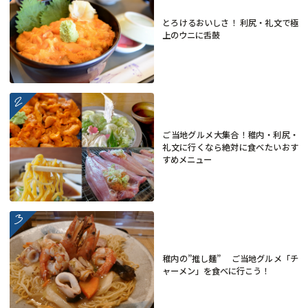
とろけるおいしさ！ 利尻・礼文で極
上のウニに舌鼓
more
ご当地グルメ大集合！稚内・利尻・
礼文に行くなら絶対に食べたいおす
すめメニュー
more
稚内の”推し麺” ご当地グルメ「チ
ャーメン」を食べに行こう！