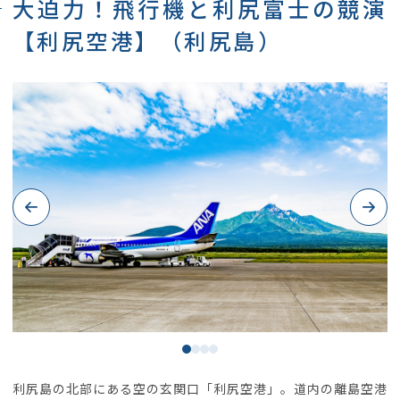
大迫力！飛行機と利尻富士の競演
【利尻空港】（利尻島）
Previous
Next
利尻島の北部にある空の玄関口「利尻空港」。道内の離島空港