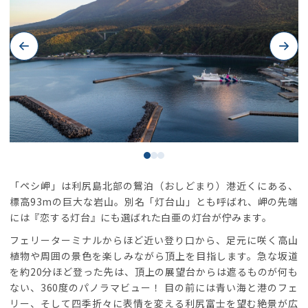
Previous
Next
「ペシ岬」は利尻島北部の鴛泊（おしどまり）港近くにある、
標高93mの巨大な岩山。別名「灯台山」とも呼ばれ、岬の先端
には『恋する灯台』にも選ばれた白亜の灯台が佇みます。
フェリーターミナルからほど近い登り口から、足元に咲く高山
植物や周囲の景色を楽しみながら頂上を目指します。急な坂道
を約20分ほど登った先は、頂上の展望台からは遮るものが何も
ない、360度のパノラマビュー！ 目の前には青い海と港のフェ
リー、そして四季折々に表情を変える利尻富士を望む絶景が広