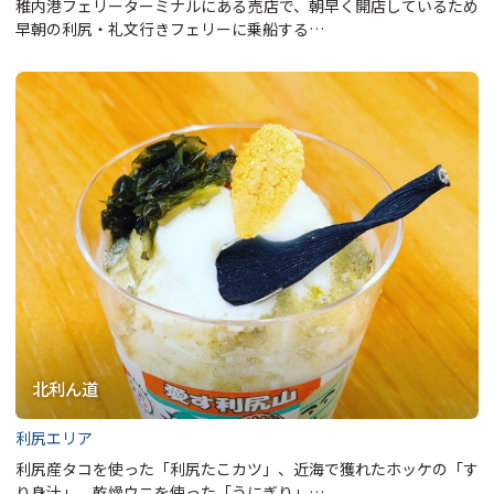
稚内港フェリーターミナルにある売店で、朝早く開店しているため
早朝の利尻・礼文行きフェリーに乗船する…
北利ん道
利尻エリア
利尻産タコを使った「利尻たこカツ」、近海で獲れたホッケの「す
り身汁」、乾燥ウニを使った「うにぎり」…