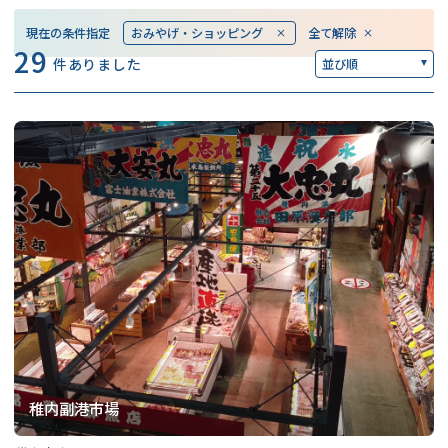
現在の条件指定
おみやげ・ショッピング
全て解除
29
件ありました
並び順
稚内副港市場