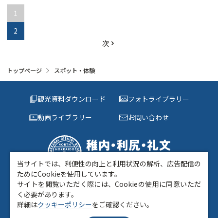
1
2
次
トップページ
スポット・体験
観光資料ダウンロード
フォトライブラリー
動画ライブラリー
お問い合わせ
当サイトでは、利便性の向上と利用状況の解析、広告配信の
〒097-0022 稚内市中央3丁目6－1 キタカラ1階
ためにCookieを使用しています。
TEL:
0162-73-0014
FAX:0162-24-0016
サイトを閲覧いただく際には、Cookieの使用に同意いただ
く必要があります。
きた・北海道DMO について
当サイトについて
関連リンク
詳細は
クッキーポリシー
をご確認ください。