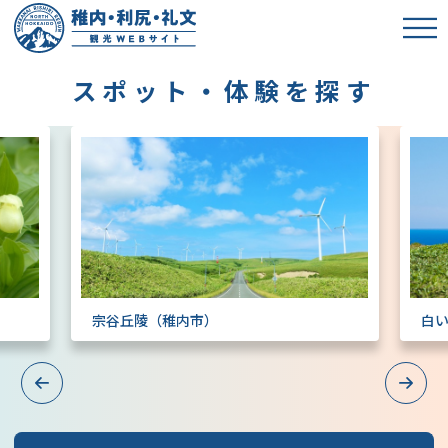
スポット・体験を探す
）
宗谷丘陵（稚内市）
白
Previous
Next