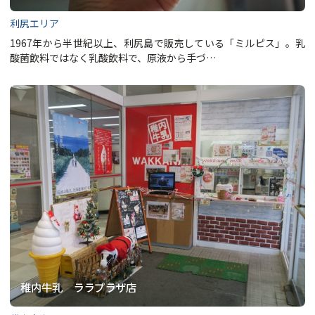
利尻エリア
1967年から半世紀以上、利尻島で販売している「ミルピス」。乳
酸菌飲料ではなく乳酸飲料で、原液から手づ…
稚内牛乳 ララプラザ店