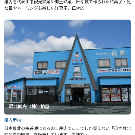
稚内を代表する観光銘菓や郷土銘菓、匠な技で作られた和菓子・見
た目やネーミングも楽しい洋菓子、伝統的…
最北観光（株）柏屋
稚内市内
日本最北の宗谷岬にあるお土産店でここでしか買えない「日本最北
端到着証明書」を販売しています。店舗で…