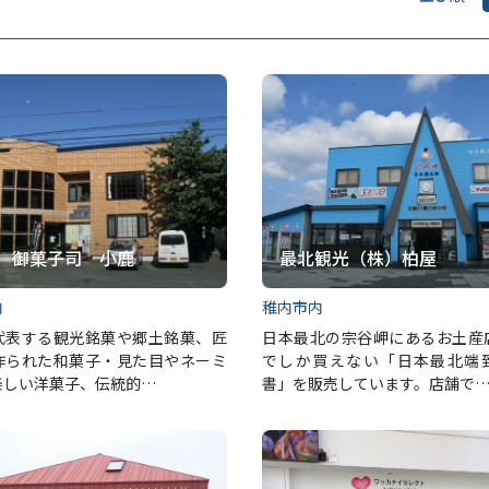
）御菓子司 小鹿
最北観光（株）柏屋
内
稚内市内
代表する観光銘菓や郷土銘菓、匠
日本最北の宗谷岬にあるお土産
作られた和菓子・見た目やネーミ
でしか買えない「日本最北端
楽しい洋菓子、伝統的…
書」を販売しています。店舗で