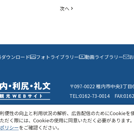
次へ
料ダウンロード
フォトライブラリー
動画ライブラリー
お
〒097-0022 稚内市中央3丁
TEL:
0162-73-0014
FAX:016
利便性の向上と利用状況の解析、広告配信のためにCookieを
ただく際には、Cookieの使用に同意いただく必要があります
・北海道DMO について
当サイトについて
関連リ
ポリシー
をご確認ください。