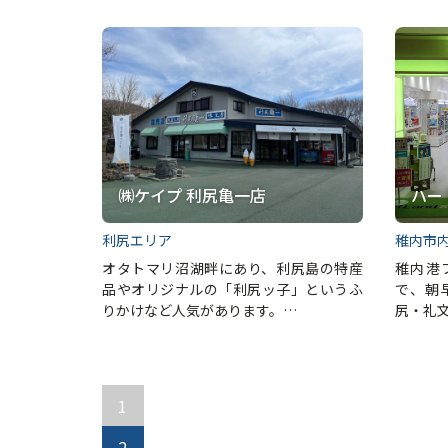
㈱ケイプ 利尻亀一店
ハー
利尻エリア
稚内市
オタトマリ沼湖畔にあり、利尻島の特産
稚内港
品やオリジナルの「利尻ッ子」というふ
で、朝
りかけなど人気があります。…
尻・礼
1
2