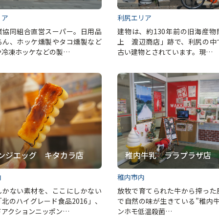
リア
利尻エリア
業協同組合直営スーパー。日用品
建物は、約130年前の旧海産物
ろん、ホッケ燻製やタコ燻製など
上 渡辺商店」跡で、利尻の中
や冷凍ホッケなどの製…
古い建物とされています。現…
ンジエッグ キタカラ店
稚内牛乳 ララプラザ店
内
稚内市内
しかない素材を、ここにしかない
放牧で育てられた牛から搾った
北のハイグレード食品2016」、
で自然の味が生きている”稚内牛
ドアクションニッポン…
ンホモ低温殺菌…