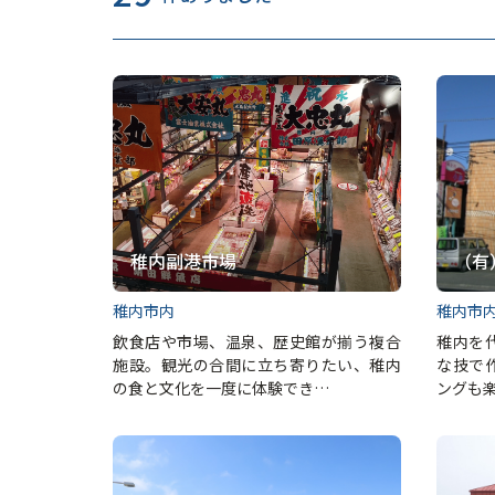
稚内副港市場
（有
稚内市内
稚内市
飲食店や市場、温泉、歴史館が揃う複合
稚内を
施設。観光の合間に立ち寄りたい、稚内
な技で
の食と文化を一度に体験でき…
ングも