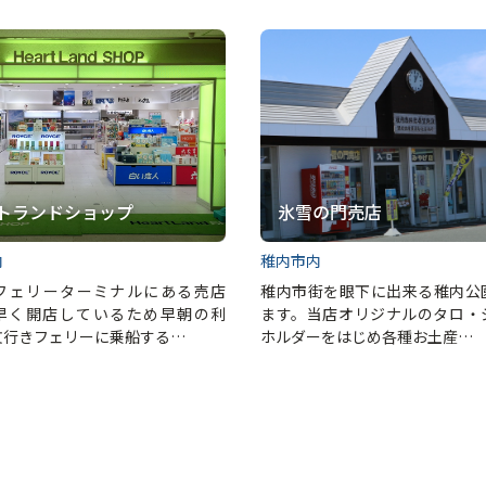
トランドショップ
氷雪の門売店
内
稚内市内
フェリーターミナルにある売店
稚内市街を眼下に出来る稚内公
早く開店しているため早朝の利
ます。当店オリジナルのタロ・
文行きフェリーに乗船する…
ホルダーをはじめ各種お土産…