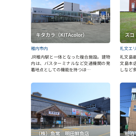
キタカラ（KITAcolor）
スコ
稚内市内
礼文エ
JR稚内駅と一体となった複合施設。建物
礼文島
内は、バスターミナルなど交通機関の発
文島本
着地点としての機能を持つほ…
しなど
（株）魚常 明田鮮魚店
船泊