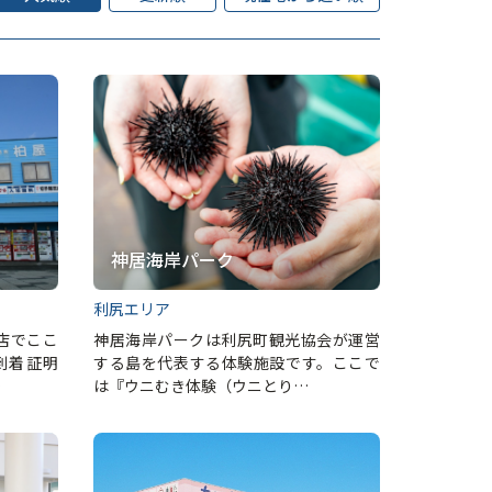
神居海岸パーク
利尻エリア
店でここ
神居海岸パークは利尻町観光協会が運営
到着証明
する島を代表する体験施設です。ここで
…
は『ウニむき体験（ウニとり…