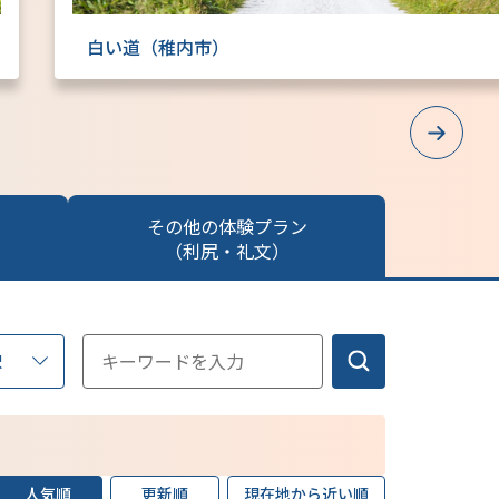
白い道（稚内市）
Next
その他の体験プラン
（利尻・礼文）
択
人気順
更新順
現在地から近い順