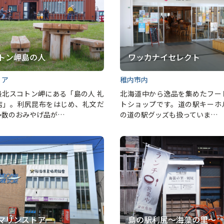
トン岬島の人
ワッカナイセレクト
リア
稚内市内
最北スコトン岬にある「島の人 礼
北海道中から逸品を集めたフー
店」。利尻昆布をはじめ、礼文だ
トショップです。道の駅キーホ
多数のおみやげ品が…
の道の駅グッズも扱っていま…
マリンストアー
島の駅利尻～海藻の里～