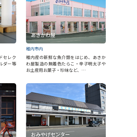
あきかわ屋
稚内市内
ドセレク
稚内産の新鮮な魚介類をはじめ、あきか
ルダー等
わ屋製造の無着色たらこ・辛子明太子や
お土産用お菓子・珍味など、…
おみやげセンター