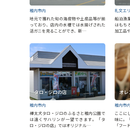
稚内市内
礼文エ
地元で獲れた旬の海産物や土産品等が揃
船泊漁
っており、店内の水槽では水揚げされた
はもち
活ガニを見ることができ、新…
加工品
タロ・ジロの店
オレ
稚内市内
稚内市
樺太犬タロ・ジロのふるさと稚内公園で
ここに
は遠くサハリンが一望できます。「タ
味に。「
ロ・ジロの店」ではオリジナル…
「フー