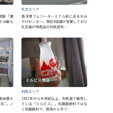
礼文エリア
問屋「兼
香深港フェリーターミナル前にあるおみ
では最も
やげセンター。現在4店舗が営業しており
礼文島の特産品の利尻昆布…
ミルピス商店
利尻エリア
風味豊か
1967年から半世紀以上、利尻島で販売し
乳”。ノ
ている「ミルピス」。乳酸菌飲料ではな
く乳酸飲料で、原液から手づ…