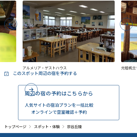
Previous
Next
アルメリア・ゲストハウス
元祖帆立
このスポット周辺の
宿を予約する
周辺の宿の予約はこちらから
人気サイトの宿泊プランを一括比較
オンラインで空室確認＋予約
トップページ
スポット・体験
宗谷丘陵