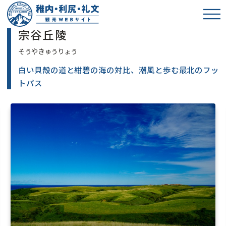
宗谷丘陵
白い貝殻の道と紺碧の海の対比、潮風と歩む最北のフッ
トパス