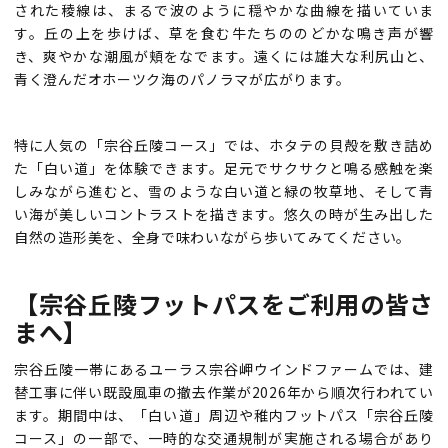
された稜線は、まるで波のように穏やかな曲線を描いていま
す。丘の上を歩けば、草を食む牛たちののどかな鳴き声が響
き、爽やかな潮風が頬をなでます。遠くには雄大な利尻山と、
青く澄んだオホーツク海のパノラマが広がります。
特に人気の「宗谷丘陵コース」では、ホタテの貝殻を敷き詰め
た「白い道」を体験できます。足元でサクサクと鳴る感触を楽
しみながら進むと、雪のような白い道と緑の牧草地、そして青
い海が美しいコントラストを描きます。悠久の時が生み出した
自然の造形美を、全身で味わいながら歩いてみてください。
【宗谷丘陵フットパスをご利用の皆さ
まへ】
宗谷丘陵一帯にあるユーラス宗谷岬ウインドファームでは、建
替工事に伴い既設風車の撤去作業が2026年から順次行われてい
ます。期間中は、「白い道」周辺や稚内フットパス「宗谷丘陵
コース」の一部で、一時的な交通規制が実施される場合があり