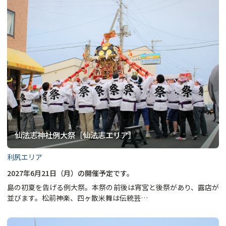
仙法志神社例大祭［仙法志エリア］
利尻エリア
2027年6月21日（月）の開催予定です。
島の初夏を告げる例大祭。本祭の前後は宵宮と後祭があり、露店が
並びます。松前神楽、四ヶ散米舞は伝統芸…