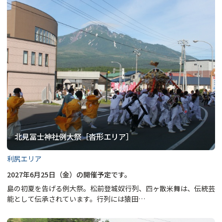
北見冨士神社例大祭［沓形エリア］
利尻エリア
2027年6月25日（金）の開催予定です。
島の初夏を告げる例大祭。松前登城奴行列、四ヶ散米舞は、伝統芸
能として伝承されています。行列には猿田…