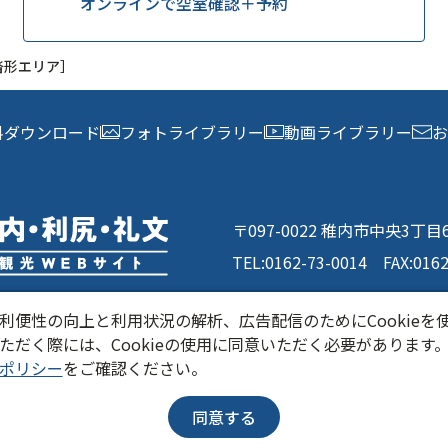
オンラインで空室確認＋予約
沓形エリア］
料ダウンロード
フォトライブラリー
動画ライブラリー
お
〒097-0022 稚内市中央3丁
TEL:
0162-73-0014
FAX:016
利便性の向上と利用状況の解析、広告配信のためにCookieを
ただく際には、Cookieの使用に同意いただく必要があります
・北海道DMO について
当サイトについて
関連リ
ポリシー
をご確認ください。
同意する
© きた・北海道DMO All Rights Reserved.