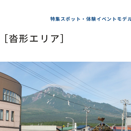
特集
スポット・体験
イベント
モデ
［沓形エリア］