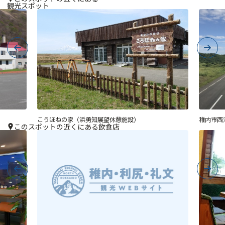
観光スポット
Previous
Next
こうほねの家（浜勇知展望休憩施設）
稚内市西
このスポットの近くにある飲食店
Previous
Next