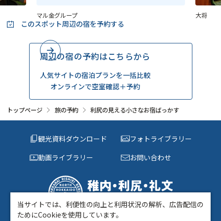
マル金グループ
大将
このスポット周辺の
宿を予約する
周辺の宿の予約はこちらから
人気サイトの宿泊プランを一括比較
オンラインで空室確認＋予約
トップページ
旅の予約
利尻の見える小さなお宿ばっかす
観光資料ダウンロード
フォトライブラリー
動画ライブラリー
お問い合わせ
当サイトでは、利便性の向上と利用状況の解析、広告配信の
〒097-0022 稚内市中央3丁目6－1 キタカラ1階
ためにCookieを使用しています。
TEL:
0162-73-0014
FAX:0162-24-0016